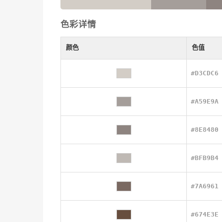
色彩详情
颜色
色值
#D3CDC6
#A59E9A
#8E8480
#BFB9B4
#7A6961
#674E3E