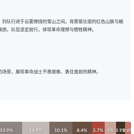
，列队行进于云雾缭绕的雪山之间。背景是壮丽的红色山脉与蜿
飘扬，队伍坚定前行，体现革命理想与牺牲精神。
的场景，展现革命战士不畏艰难、勇往直前的精神。
13.9%
11.9%
10.1%
8.4%
5.7%
5%
3.9%
2.6%