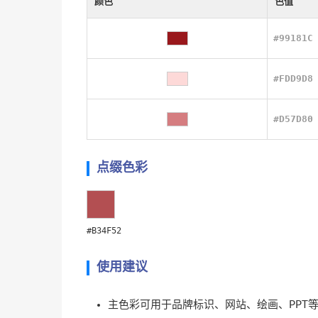
颜色
色值
#99181C
#FDD9D8
#D57D80
点缀色彩
#B34F52
使用建议
主色彩可用于品牌标识、网站、绘画、PPT