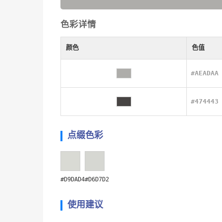
色彩详情
颜色
色值
#AEADAA
#474443
点缀色彩
#D9DAD4
#D6D7D2
使用建议