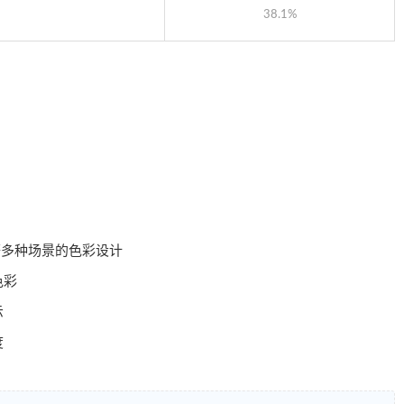
38.1%
等多种场景的色彩设计
色彩
示
度