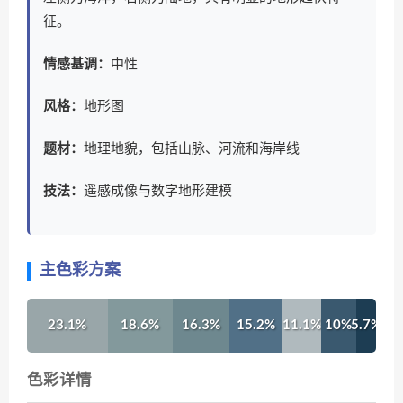
征。
情感基调：
中性
风格：
地形图
题材：
地理地貌，包括山脉、河流和海岸线
技法：
遥感成像与数字地形建模
主色彩方案
23.1%
18.6%
16.3%
15.2%
11.1%
10%
5.7%
色彩详情