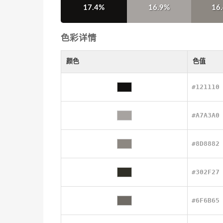
17.4%
16.9%
16
色彩详情
颜色
色值
#121110
#A7A3A0
#8D8882
#302F27
#6F6B65