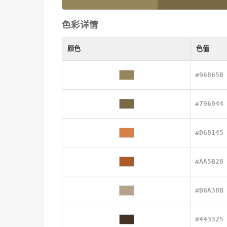
色彩详情
颜色
色值
#96865B
#796944
#D68145
#AA5B28
#B6A38B
#443325