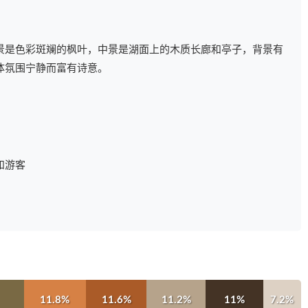
景是色彩斑斓的枫叶，中景是湖面上的木质长廊和亭子，背景有
体氛围宁静而富有诗意。
和游客
11.8%
11.6%
11.2%
11%
7.2%