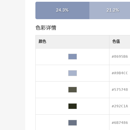
24.3%
21.2%
色彩详情
颜色
色值
#8695B6
#A9B4CC
#575748
#292C1A
#6B7486