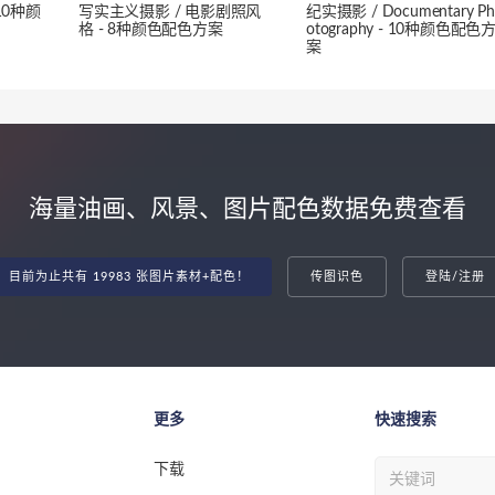
10种颜
写实主义摄影 / 电影剧照风
纪实摄影 / Documentary Ph
格 - 8种颜色配色方案
otography - 10种颜色配色
案
海量油画、风景、图片配色数据免费查看
目前为止共有 19983 张图片素材+配色！
传图识色
登陆/注册
更多
快速搜索
下载