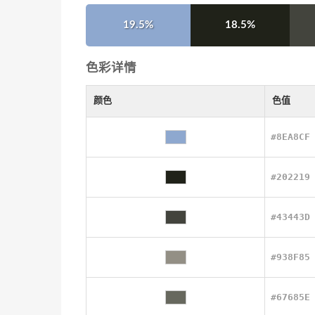
19.5%
18.5%
色彩详情
颜色
色值
#8EA8CF
#202219
#43443D
#938F85
#67685E