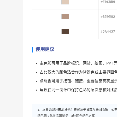
#E0CBB9
#B59582
#5A4437
使用建议
主色彩可用于品牌标识、网站、绘画、PPT
占比较大的颜色适合作为背景色或主要界面
点缀色可用于按钮、链接、重要信息高亮显
建议在同一设计中保持色彩的层次感和对比
1、本资源部分来源其他付费资源平台或互联网收集，如
配色网
»
化妆品眼影盘 - 3种颜色配色方案