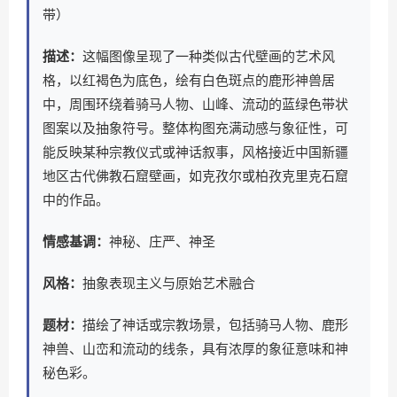
带）
描述：
这幅图像呈现了一种类似古代壁画的艺术风
格，以红褐色为底色，绘有白色斑点的鹿形神兽居
中，周围环绕着骑马人物、山峰、流动的蓝绿色带状
图案以及抽象符号。整体构图充满动感与象征性，可
能反映某种宗教仪式或神话叙事，风格接近中国新疆
地区古代佛教石窟壁画，如克孜尔或柏孜克里克石窟
中的作品。
情感基调：
神秘、庄严、神圣
风格：
抽象表现主义与原始艺术融合
题材：
描绘了神话或宗教场景，包括骑马人物、鹿形
神兽、山峦和流动的线条，具有浓厚的象征意味和神
秘色彩。