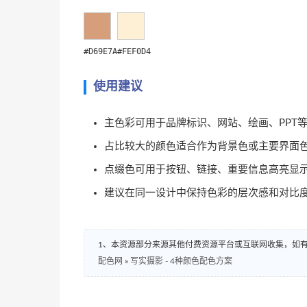
#D69E7A
#FEF0D4
使用建议
主色彩可用于品牌标识、网站、绘画、PPT
占比较大的颜色适合作为背景色或主要界面
点缀色可用于按钮、链接、重要信息高亮显
建议在同一设计中保持色彩的层次感和对比
1、本资源部分来源其他付费资源平台或互联网收集，如
配色网
»
写实摄影 - 4种颜色配色方案