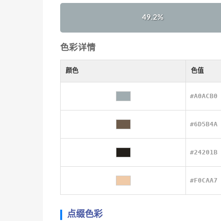
49.2%
色彩详情
颜色
色值
#A0ACB0
#6D5B4A
#24201B
#F0CAA7
点缀色彩