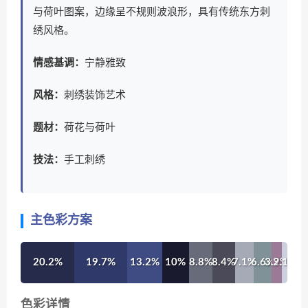
与荷叶图案，边缘呈不规则波浪形，具有传统东方刺
绣风格。
情感基调：
宁静雅致
风格：
刺绣装饰艺术
题材：
荷花与荷叶
技法：
手工刺绣
主色彩方案
20.2%
19.7%
13.2%
10%
8.8%
8.4%
7.1%
6.6%
3.9%
2.1%
色彩详情