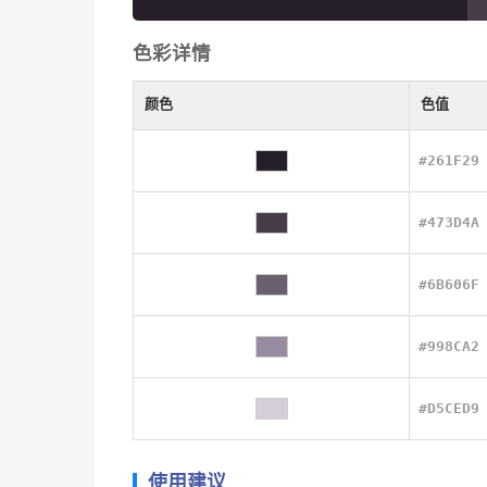
色彩详情
颜色
色值
#261F29
#473D4A
#6B606F
#998CA2
#D5CED9
使用建议