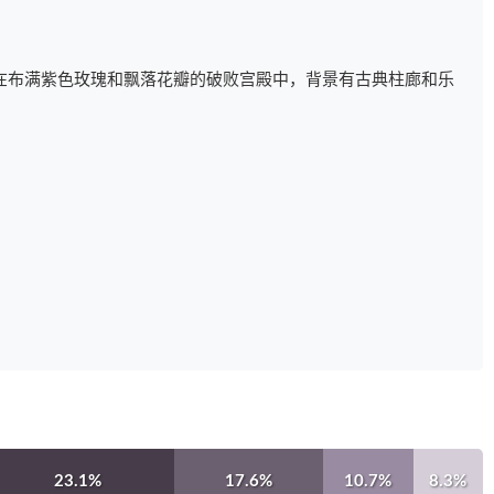
在布满紫色玫瑰和飘落花瓣的破败宫殿中，背景有古典柱廊和乐
23.1%
17.6%
10.7%
8.3%