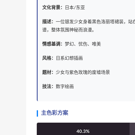
文化背景：
日本/东亚
描述：
一位银发少女身着黑色洛丽塔裙装，站
谱，整体氛围神秘而浪漫。
情感基调：
梦幻、忧伤、唯美
风格：
日系幻想插画
题材：
少女与紫色玫瑰的废墟场景
技法：
数字绘画
主色彩方案
40.3%