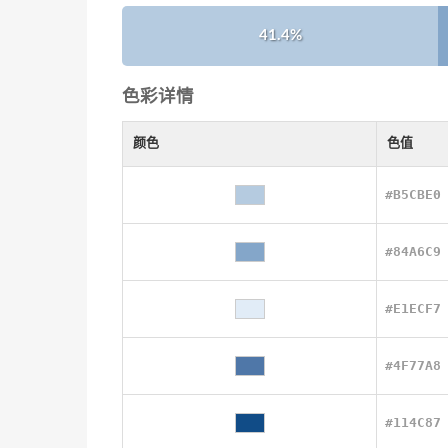
41.4%
色彩详情
颜色
色值
#B5CBE0
#84A6C9
#E1ECF7
#4F77A8
#114C87