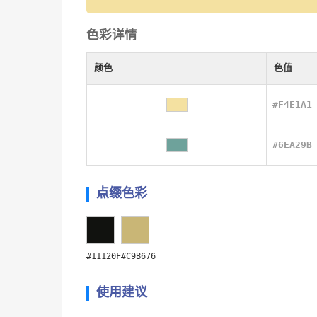
色彩详情
颜色
色值
#F4E1A1
#6EA29B
点缀色彩
#11120F
#C9B676
使用建议