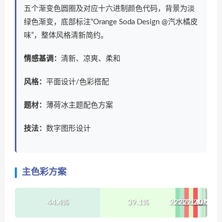
五个渐变色圆圈及对应十六进制颜色代码，背景为淡
绿色渐变，底部标注“Orange Soda Design @汽水橘皮
味”，整体风格清新简约。
情感基调：
清新、凉爽、柔和
风格：
平面设计/色彩搭配
题材：
薄荷冰主题配色方案
技法：
数字图形设计
主色彩方案
44.4%
39.1%
2.4%
2.3%
2.3%
2.3%
2.2%
1.3%
1%
0.6%
0.5%
1%
0.4%
0.1%
0.1%