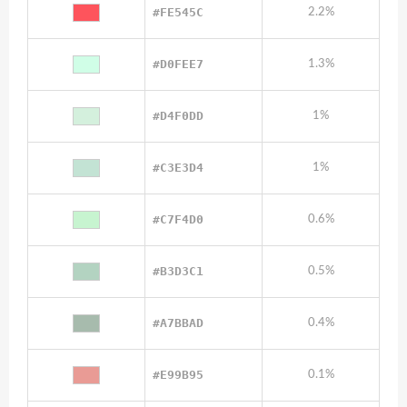
#FE545C
2.2%
#D0FEE7
1.3%
#D4F0DD
1%
#C3E3D4
1%
#C7F4D0
0.6%
#B3D3C1
0.5%
#A7BBAD
0.4%
#E99B95
0.1%