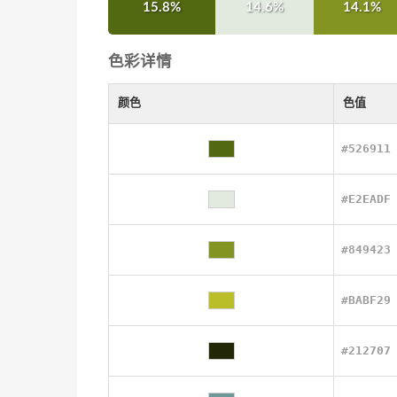
15.8%
14.6%
14.1%
色彩详情
颜色
色值
#526911
#E2EADF
#849423
#BABF29
#212707