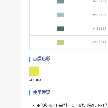
#709797
#A3C3C8
#4B7165
#C8CD77
点缀色彩
#E6E844
使用建议
主色彩可用于品牌标识、网站、绘画、PPT