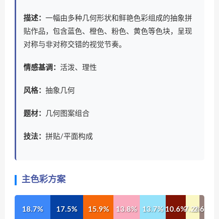
描述：
一幅由多种几何形状和鲜艳色彩组成的抽象拼
贴作品，包含蓝色、橙色、粉色、黄色等色块，呈现
对称与非对称交错的视觉节奏。
情感基调：
活泼、理性
风格：
抽象几何
题材：
几何图案组合
技法：
拼贴/平面构成
主色彩方案
18.7%
17.5%
15.9%
13.8%
13.7%
10.6%
7.2%
2.6%