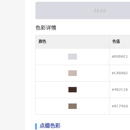
57.5%
色彩详情
颜色
色值
#D9DAE1
#CABAB2
#402C26
#8C796A
点缀色彩