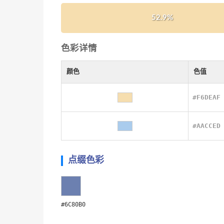
52.9%
色彩详情
颜色
色值
#F6DEAF
#AACCED
点缀色彩
#6C80B0