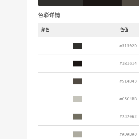
色彩详情
颜色
色值
#31302D
#1B1614
#514B43
#C5C4BB
#737062
#ADABA0