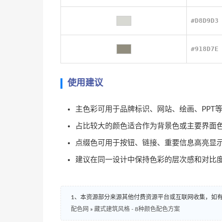
#D8D9D3
#918D7E
使用建议
主色彩可用于品牌标识、网站、绘画、PPT
占比较大的颜色适合作为背景色或主要界面
点缀色可用于按钮、链接、重要信息高亮显
建议在同一设计中保持色彩的层次感和对比
1、本资源部分来源其他付费资源平台或互联网收集，如
配色网
»
藏式建筑风格 - 8种颜色配色方案