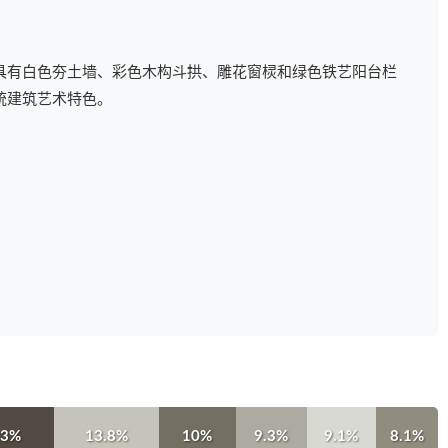
具有白色夯土墙、彩色木构斗拱、雕花窗棂和绿色铁艺阳台栏
统建筑艺术特色。
.3%
13.8%
10%
9.3%
9.1%
8.1%