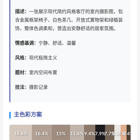
描述：
一张展示现代简约风格客厅的室内摄影图，包
含金属框架椅子、白色茶几、开放式置物架和绿植装
饰，整体色调柔和，营造出安静舒适的居家氛围。
情感基调：
宁静、舒适、温馨
风格：
现代极简主义
题材：
室内空间布置
技法：
摄影记录
主色彩方案
18.6%
16.4%
15%
11.6%
9.4%
7.9%
7.7%
5.2%
4.8%
3.4%