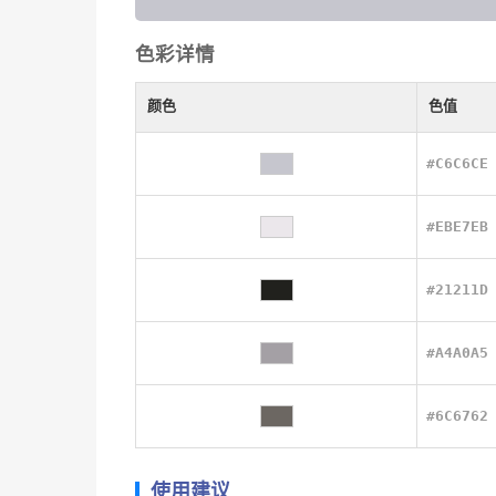
色彩详情
颜色
色值
#C6C6CE
#EBE7EB
#21211D
#A4A0A5
#6C6762
使用建议