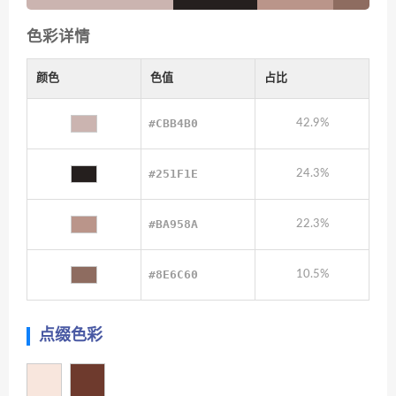
色彩详情
颜色
色值
占比
#CBB4B0
42.9%
#251F1E
24.3%
#BA958A
22.3%
#8E6C60
10.5%
点缀色彩