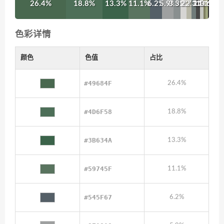
26.4%
18.8%
13.3%
11.1%
6.2%
5.9%
3.5%
3.2%
2.7%
2.3%
2%
1.8%
1.1%
1.1%
0.6%
色彩详情
颜色
色值
占比
#49684F
26.4%
#4D6F58
18.8%
#3B634A
13.3%
#59745F
11.1%
#545F67
6.2%