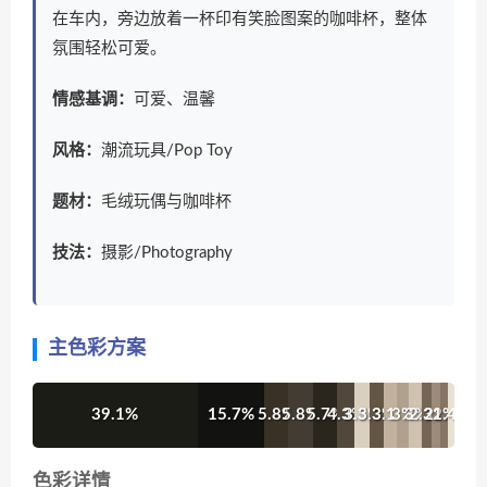
在车内，旁边放着一杯印有笑脸图案的咖啡杯，整体
氛围轻松可爱。
情感基调：
可爱、温馨
风格：
潮流玩具/Pop Toy
题材：
毛绒玩偶与咖啡杯
技法：
摄影/Photography
主色彩方案
39.1%
15.7%
5.8%
5.8%
5.7%
4.3%
3.5%
3.3%
3.1%
3%
3%
2.3%
2%
2%
1.4%
色彩详情