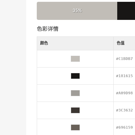
35%
色彩详情
颜色
色值
#C1BDB7
#181615
#A09D98
#3C3632
#696159