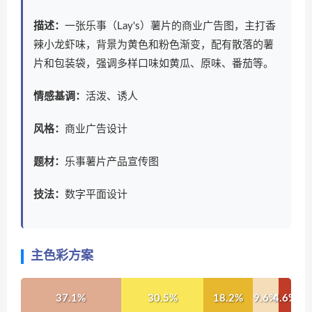
描述：
一张乐事（Lay's）薯片的商业广告图，主打香
辣小龙虾味，背景为黄色和粉色渐变，配有散落的薯
片和包装袋，强调多样口味如黄瓜、原味、番茄等。
情感基调：
活泼、诱人
风格：
商业广告设计
题材：
乐事薯片产品宣传图
技法：
数字平面设计
主色彩方案
37.1%
30.5%
18.2%
9.6%
4.6%