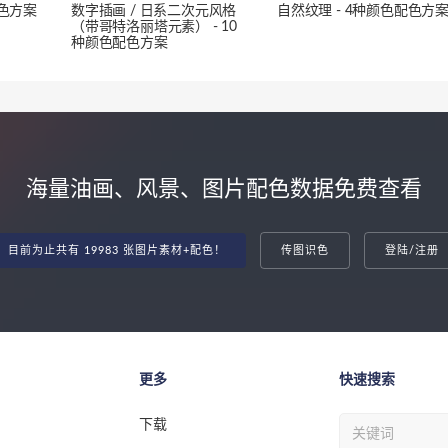
配色方案
数字插画 / 日系二次元风格
自然纹理 - 4种颜色配色方
（带哥特洛丽塔元素） - 10
种颜色配色方案
海量油画、风景、图片配色数据免费查看
目前为止共有 19983 张图片素材+配色！
传图识色
登陆/注册
更多
快速搜索
下载