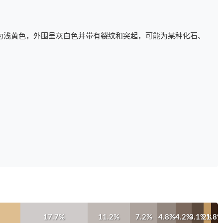
为浅黄色，外围呈灰白色并带有裂纹和突起，可能为某种化石、
17.7%
11.2%
7.2%
4.8%
4.2%
3.1%
2%
1.8