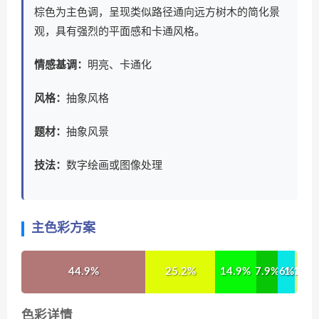
棕色为主色调，呈现类似路径通向远方树木的简化景
观，具有强烈的平面感和卡通风格。
情感基调：
明亮、卡通化
风格：
抽象风格
题材：
抽象风景
技法：
数字绘画或图像处理
主色彩方案
44.9%
25.2%
14.9%
7.9%
6%
1.1%
色彩详情