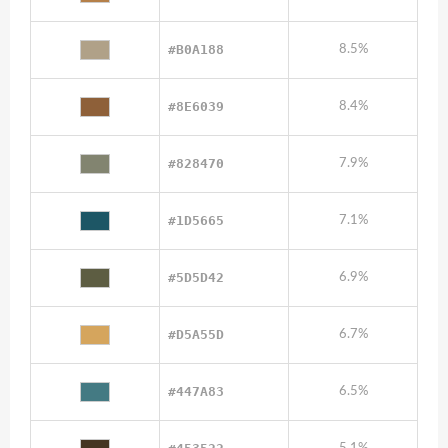
#B0A188
8.5%
#8E6039
8.4%
#828470
7.9%
#1D5665
7.1%
#5D5D42
6.9%
#D5A55D
6.7%
#447A83
6.5%