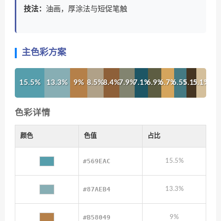
技法：
油画，厚涂法与短促笔触
主色彩方案
15.5%
13.3%
9%
8.5%
8.4%
7.9%
7.1%
6.9%
6.7%
6.5%
5.1%
5.1%
色彩详情
颜色
色值
占比
#569EAC
15.5%
#87AEB4
13.3%
#B58049
9%