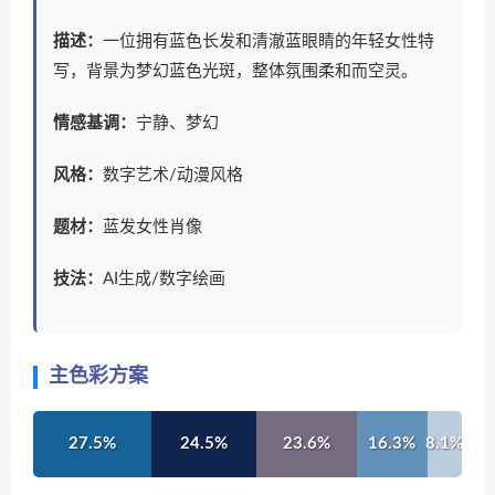
描述：
一位拥有蓝色长发和清澈蓝眼睛的年轻女性特
写，背景为梦幻蓝色光斑，整体氛围柔和而空灵。
情感基调：
宁静、梦幻
风格：
数字艺术/动漫风格
题材：
蓝发女性肖像
技法：
AI生成/数字绘画
主色彩方案
27.5%
24.5%
23.6%
16.3%
8.1%