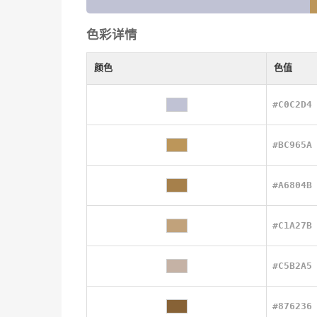
色彩详情
颜色
色值
#C0C2D4
#BC965A
#A6804B
#C1A27B
#C5B2A5
#876236