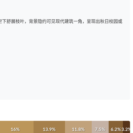
空下舒展枝叶，背景隐约可见现代建筑一角，呈现出秋日校园或
16%
13.9%
11.8%
7.5%
6.2%
3.2%