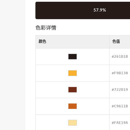
57.9%
色彩详情
颜色
色值
#261D1B
#F9B130
#722D19
#C9611B
#FAE19A