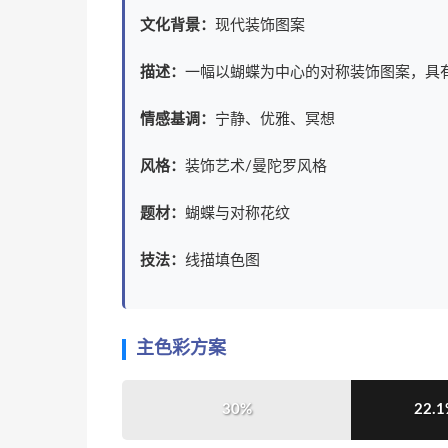
文化背景：
现代装饰图案
描述：
一幅以蝴蝶为中心的对称装饰图案，具
情感基调：
宁静、优雅、冥想
风格：
装饰艺术/曼陀罗风格
题材：
蝴蝶与对称花纹
技法：
线描填色图
主色彩方案
30%
22.