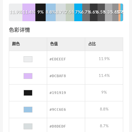
11.9%
11.4%
9%
8.8%
8.7%
7.5%
7%
6.7%
6.6%
6.5%
6.3%
5.6%
1.7%
1.7%
0.6%
色彩详情
颜色
色值
占比
#EDEEEF
11.9%
#DCBAF8
11.4%
#191919
9%
#9CC6E6
8.8%
#D8DEDF
8.7%