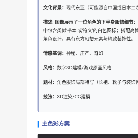
文化背景：
现代东亚（可能源自中国或日本二
描述: 图像展示了一位角色的下半身服饰细节：
中包含类似‘书本’或‘符文’的白色图标；搭
角色设计，具有东方幻想元素与精致装饰性。
情感基调：
神秘、庄严、奇幻
风格：
数字3D建模/游戏原画风格
题材：
角色服饰局部特写（长袍、靴子与装饰
技法：
3D渲染/CG建模
主色彩方案