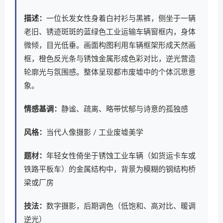
描述：
一位长发女性身着白衬衫与黑裤，侧坐于一辆
老旧、锈迹斑斑的蓝绿色工业运输车辆窗框内，身体
微倾，目光低垂。画面构图利用车辆框架形成天然画
框，橙色反光条与锈蚀金属形成色彩对比，逆光营造
轮廓光与氛围感。整体呈现都市废墟中的个体沉思意
象。
情感基调：
静谧、疏离、略带忧郁与诗意的孤独感
风格：
当代人像摄影 / 工业废墟美学
题材：
年轻女性倚坐于锈蚀工业车辆（如货运卡车或
铁路平板车）的金属结构中，背景为模糊的钢结构桥
梁或厂房
技法：
数字摄影，后期调色（低饱和、高对比、暖调
逆光）