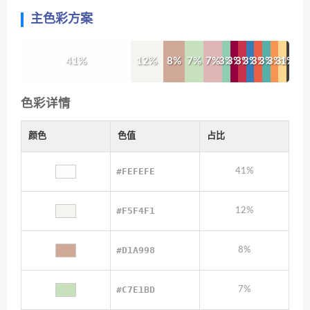
主色彩方案
41%
12%
8%
7%
7%
3%
3%
3%
3%
3%
3%
3%
3%
1%
色彩详情
颜色
色值
占比
#FEFEFE
41%
#F5F4F1
12%
#D1A998
8%
#C7E1BD
7%