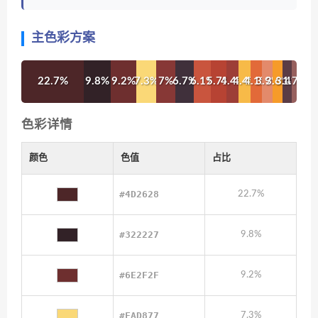
主色彩方案
22.7%
9.8%
9.2%
7.3%
7%
6.7%
6.1%
5.7%
4.4%
4.4%
4.1%
3.9%
3.6%
3.4%
1.7%
色彩详情
颜色
色值
占比
#4D2628
22.7%
#322227
9.8%
#6E2F2F
9.2%
#FAD877
7.3%