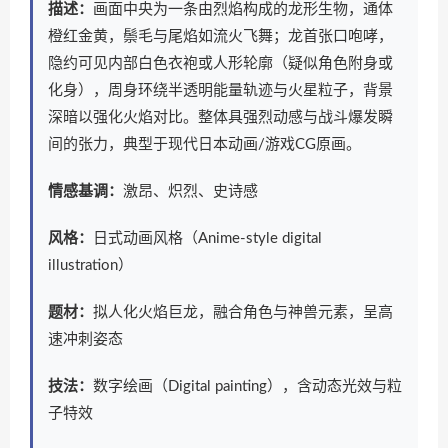
描述：
画面中央为一条由烈焰构成的龙形生物，通体
橙红金黄，鬃毛与尾焰如流火飞舞；龙首张口咆哮，
隐约可见内部白色衣袍或人形轮廓（疑似角色附身或
化身），周身环绕半透明能量轨迹与火星粒子，背景
深暗以强化火焰对比。整体具强烈动感与战斗爆发瞬
间的张力，典型于现代日本动画/游戏CG原画。
情感基调：
激昂、炽烈、史诗感
风格：
日式动画风格（Anime-style digital
illustration）
题材：
拟人化火焰巨龙，融合角色与神兽元素，呈高
速冲刺姿态
技法：
数字绘画（Digital painting），含动态光效与粒
子特效