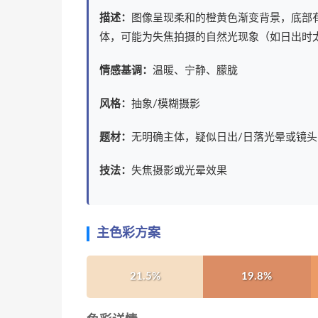
描述：
图像呈现柔和的橙黄色渐变背景，底部
体，可能为失焦拍摄的自然光现象（如日出时
情感基调：
温暖、宁静、朦胧
风格：
抽象/模糊摄影
题材：
无明确主体，疑似日出/日落光晕或镜头
技法：
失焦摄影或光晕效果
主色彩方案
21.5%
19.8%