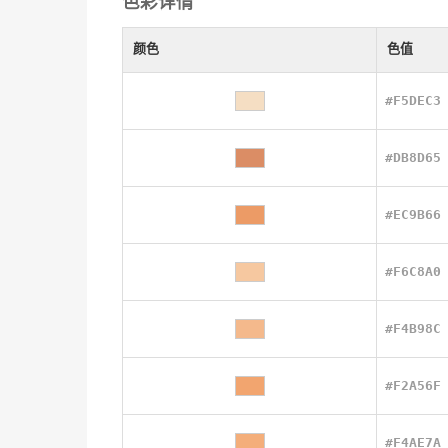
色彩详情
颜色
色值
#F5DEC3
#DB8D65
#EC9B66
#F6C8A0
#F4B98C
#F2A56F
#F4AE7A