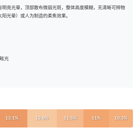
有明亮光晕，顶部散布微弱光斑，整体高度模糊，无清晰可辨物
太阳光晕）或人为制造的柔焦效果。
眩光
13.1%
12.8%
11.5%
11%
10.3%