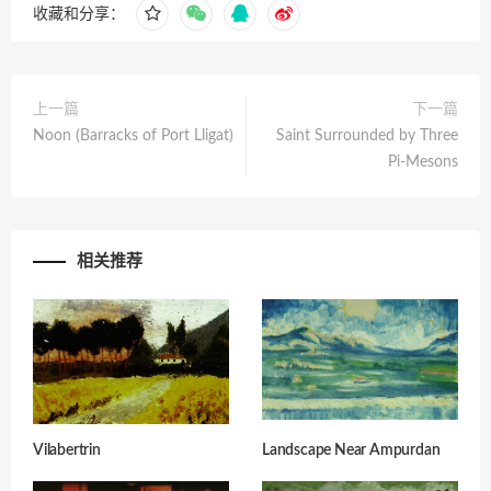
收藏和分享：
上一篇
下一篇
Noon (Barracks of Port Lligat)
Saint Surrounded by Three
Pi-Mesons
相关推荐
Vilabertrin
Landscape Near Ampurdan