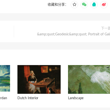
收藏和分享：
下一
&amp;quot;Geodesic&amp;quot; Portrait of Gal
rdan
Dutch Interior
Landscape