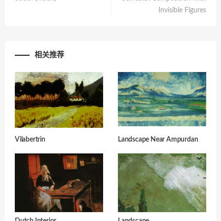
Invisible Figures
相关推荐
Vilabertrin
Landscape Near Ampurdan