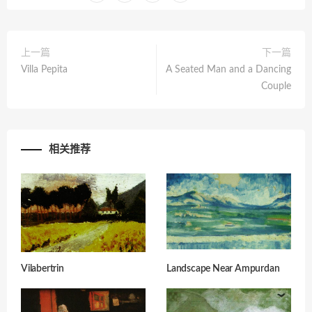
上一篇
下一篇
Villa Pepita
A Seated Man and a Dancing
Couple
相关推荐
Vilabertrin
Landscape Near Ampurdan