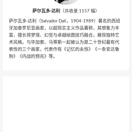
萨尔瓦多·达利
（共收录 1157 幅）
萨尔瓦多·达利（Salvador Dalí，1904-1989）著名的西班
牙加泰罗尼亚画家，以超现实主义作品著称，其想象力丰
富，擅长将梦境、幻觉与卓越绘图技巧融合，展现独特艺
术风格。与毕加索、马蒂斯一起被认为是二十世纪最有代
表性的三个画家，代表作有《记忆的永恒》《一条安达鲁
狗》《内战的预兆》等。