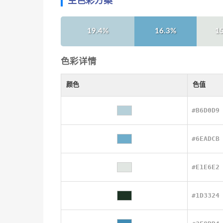
主色彩方案
19.4%
16.3%
1
色彩详情
颜色
色值
#B6D0D9
#6EADCB
#E1E6E2
#1D3324