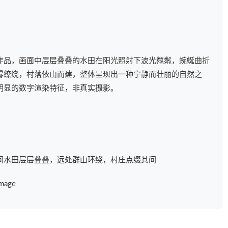
作品，画面中层层叠叠的水田在阳光照射下波光粼粼，蜿蜒曲折
雾缭绕，村落依山而建，整体呈现出一种宁静而壮丽的自然之
明显的数字渲染特征，非真实摄影。
间水田层层叠叠，远处群山环绕，村庄点缀其间
mage