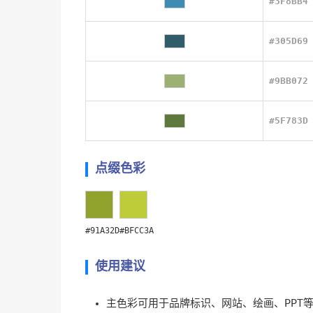
#3F8BB4
#305D69
#9BB072
#5F783D
点缀色彩
#91A32D
#BFCC3A
使用建议
主色彩可用于品牌标识、网站、绘画、PPT