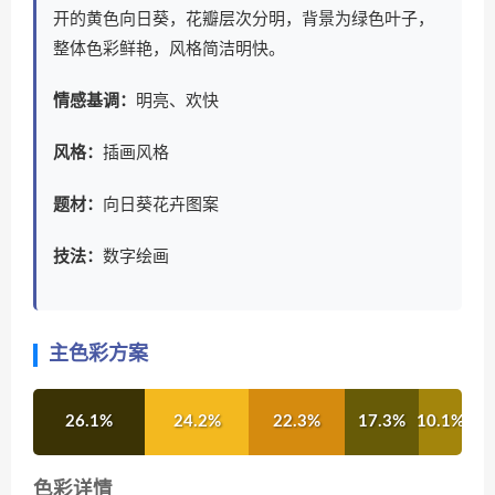
开的黄色向日葵，花瓣层次分明，背景为绿色叶子，
整体色彩鲜艳，风格简洁明快。
情感基调：
明亮、欢快
风格：
插画风格
题材：
向日葵花卉图案
技法：
数字绘画
主色彩方案
26.1%
24.2%
22.3%
17.3%
10.1%
色彩详情